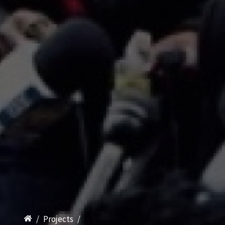
/
Projects
/