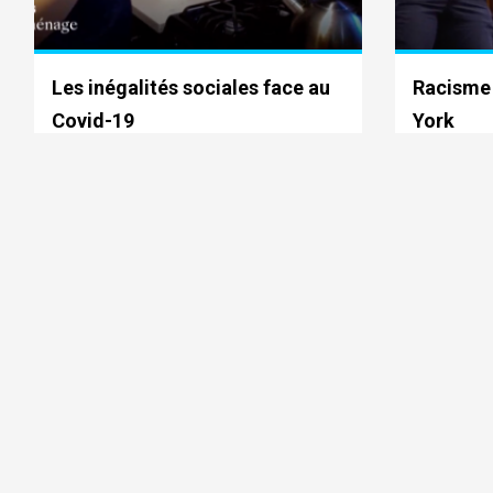
Les inégalités sociales face au
Racisme 
Covid-19
York
Arte JT - Keep In News
TF1 JT 13h